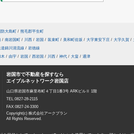
周防大島町
/
熊毛郡平生町
南
/
南岩国町
/
川西
/
岩国
/
装束町
/
美和町佐坂
/
大字東安下庄
/
大字久賀
/
鉄道錦川清流線
/
岩徳線
和木
/
由宇
/
岩国
/
西岩国
/
川西
/
神代
/
大畠
/
通津
岩国市で不動産を探すなら
エイブルネットワーク岩国店
山口県岩国市麻里布町４丁目1番3号 ARKビルⅡ 1階
TEL:0827-28-2115
FAX:0827-24-3300
Copyright(c) 株式会社アークプラン
All Rights Reserved.