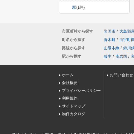
駅
(1件)
市区町村から探す
岩国市
/
大島郡
町名から探す
青木町
/
由宇町
路線から探す
山陽本線
/
錦川
駅から探す
藤生
/
南岩国
/
ホーム
お問い合わせ
会社概要
プライバシーポリシー
利用規約
サイトマップ
物件カタログ