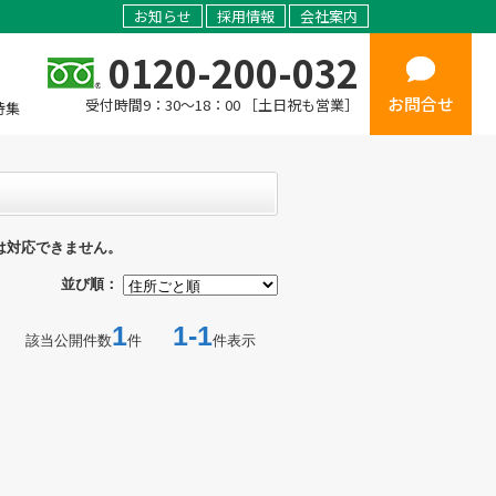
お知らせ
採用情報
会社案内
0120-200-032
お問合せ
受付時間9：30～18：00 ［土日祝も営業］
特集
は対応できません。
並び順：
1
1-1
該当公開件数
件
件表示