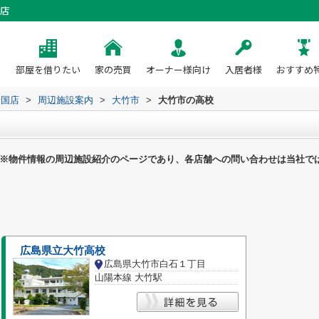
店
部屋を借りたい
家の売買
オーナー様向け
入居者様
おすすめ
岩国店
>
周辺施設案内
>
大竹市
>
大竹市の高校
※物件情報の周辺施設紹介のページであり、各店舗への問い合わせは当社で
広島県立大竹高校
広島県大竹市白石１丁目
山陽本線 大竹駅