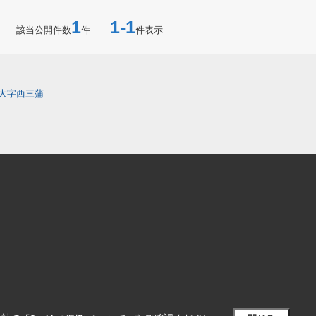
1
1-1
該当公開件数
件
件表示
大字西三蒲