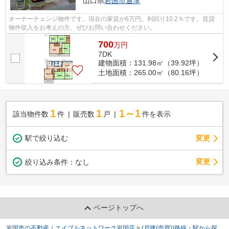
山口県
岩国市
通津
オーナーチェンジ物件です。現在の家賃が6万円。利回り10.2％です。賃貸
物件収入をお考えの方、ぜひお問い合わせください。
700
万
円
7DK
建物面積：131.98㎡（39.92坪）
土地面積：265.00㎡（80.16坪）
1
1
1～1
該当物件数
件
販売数
戸
件を表示
駅で絞り込む
変更
変更
絞り込み条件：
なし
ページトップへ
岩国市の不動産｜エイブルネットワーク岩国店
>
(戸建(売買))路線・駅から探