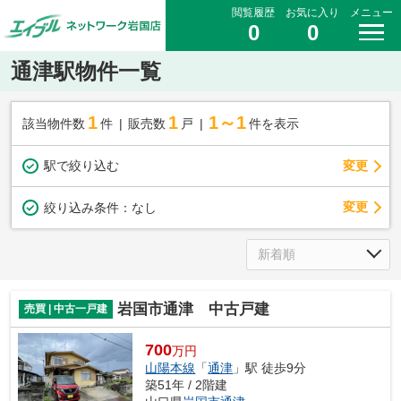
閲覧履歴
お気に入り
メニュー
0
0
通津駅物件一覧
1
1
1～1
該当物件数
件
販売数
戸
件を表示
駅で絞り込む
変更
変更
絞り込み条件：
なし
岩国市通津 中古戸建
売買 | 中古一戸建
700
万円
山陽本線
「
通津
」駅 徒歩9分
築51年 / 2階建