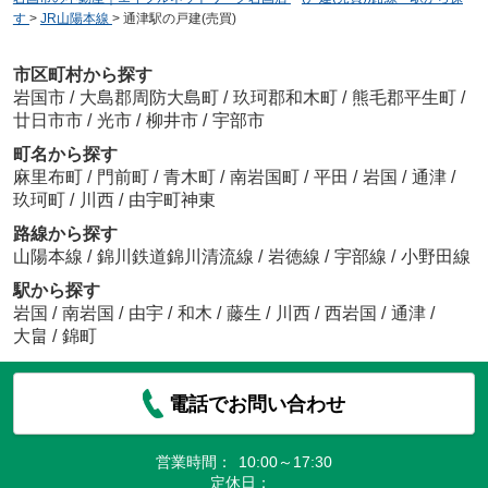
す
>
JR山陽本線
>
通津駅の戸建(売買)
市区町村から探す
岩国市
/
大島郡周防大島町
/
玖珂郡和木町
/
熊毛郡平生町
/
廿日市市
/
光市
/
柳井市
/
宇部市
町名から探す
麻里布町
/
門前町
/
青木町
/
南岩国町
/
平田
/
岩国
/
通津
/
玖珂町
/
川西
/
由宇町神東
路線から探す
山陽本線
/
錦川鉄道錦川清流線
/
岩徳線
/
宇部線
/
小野田線
駅から探す
岩国
/
南岩国
/
由宇
/
和木
/
藤生
/
川西
/
西岩国
/
通津
/
大畠
/
錦町
電話でお問い合わせ
営業時間：
10:00～17:30
定休日：