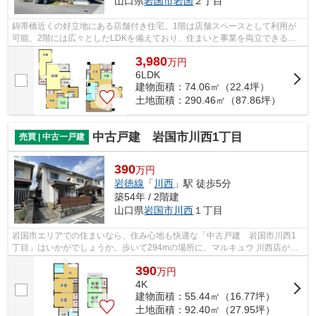
山口県
岩国市
岩国
２丁目
錦帯橋近くの好立地にある店舗付き住宅。1階は店舗スペースとして利用が
可能、2階には広々としたLDKを備えており、住まいと事業を両立できる一
棟です。 日当たりも良好。明るく開放的...
3,980
万
円
6LDK
建物面積：74.06㎡（22.4坪）
土地面積：290.46㎡（87.86坪）
中古戸建 岩国市川西1丁目
売買 | 中古一戸建
390
万円
岩徳線
「
川西
」駅 徒歩5分
築54年 / 2階建
山口県
岩国市
川西
１丁目
岩国市エリアでの住まいなら、住み心地も快適な「中古戸建 岩国市川西1
丁目」はいかがでしょうか。歩いて294mの場所に、マルキュウ 川西店があ
ります。こちらは中古一戸建ての物件で...
390
万
円
4K
建物面積：55.44㎡（16.77坪）
土地面積：92.40㎡（27.95坪）