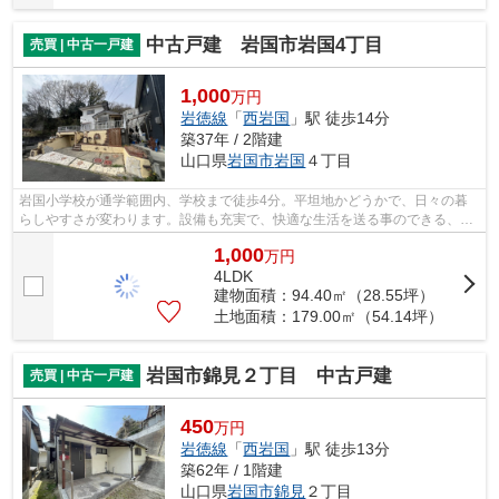
中古戸建 岩国市岩国4丁目
売買 | 中古一戸建
1,000
万円
岩徳線
「
西岩国
」駅 徒歩14分
築37年 / 2階建
山口県
岩国市
岩国
４丁目
岩国小学校が通学範囲内、学校まで徒歩4分。平坦地かどうかで、日々の暮
らしやすさが変わります。設備も充実で、快適な生活を送る事のできる、中
古の戸建て物件。岩徳線西岩国近くにあ...
1,000
万
円
4LDK
建物面積：94.40㎡（28.55坪）
土地面積：179.00㎡（54.14坪）
岩国市錦見２丁目 中古戸建
売買 | 中古一戸建
450
万円
岩徳線
「
西岩国
」駅 徒歩13分
築62年 / 1階建
山口県
岩国市
錦見
２丁目