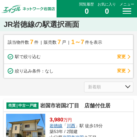
閲覧履歴
お気に入り
メニュー
0
0
JR岩徳線の駅選択画面
7
7
1～7
該当物件数
件
販売数
戸
件を表示
駅で絞り込む
変更
変更
絞り込み条件：
なし
岩国市岩国2丁目 店舗付住居
売買 | 中古一戸建
3,980
万円
岩徳線
「
川西
」駅 徒歩19分
築53年 / 2階建