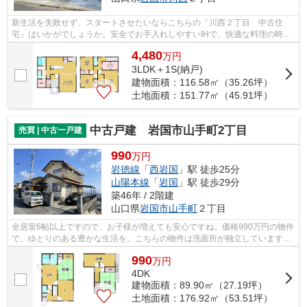
新生活を失敗せず、スタートさせたいならこちらの「川西２丁目 中古住
宅」はいかがでしょうか。安全でお手入れしやすいIHで、快適な料理の時間
を過ごしませんか。収納も魅力、こだわ...
4,480
万
円
3LDK＋1S(納戸)
建物面積：116.58㎡（35.26坪）
土地面積：151.77㎡（45.91坪）
中古戸建 岩国市山手町2丁目
売買 | 中古一戸建
990
万円
岩徳線
「
西岩国
」駅 徒歩25分
山陽本線
「
岩国
」駅 徒歩29分
築46年 / 2階建
山口県
岩国市
山手町
２丁目
全居室6帖以上ですので、お子様が増えても安心ですね。価格990万円の物件
で、ゆとりのある豊かな生活を。こちらの物件は洗面所が独立しています。
素敵な4DKのファミリー向けの物件です...
990
万
円
4DK
建物面積：89.90㎡（27.19坪）
土地面積：176.92㎡（53.51坪）