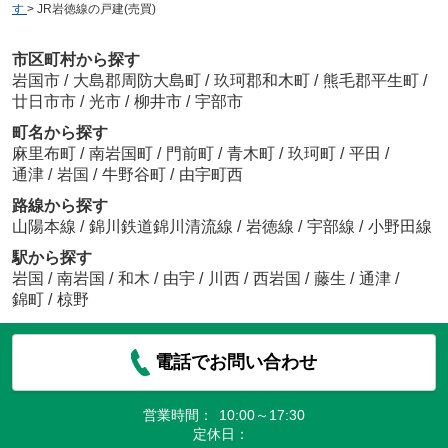
す
>
JR岩徳線の戸建(売買)
市区町村から探す
岩国市
/
大島郡周防大島町
/
玖珂郡和木町
/
熊毛郡平生町
/
廿日市市
/
光市
/
柳井市
/
宇部市
町名から探す
麻里布町
/
南岩国町
/
門前町
/
青木町
/
玖珂町
/
平田
/
通津
/
岩国
/
牛野谷町
/
由宇町西
路線から探す
山陽本線
/
錦川鉄道錦川清流線
/
岩徳線
/
宇部線
/
小野田線
駅から探す
岩国
/
南岩国
/
和木
/
由宇
/
川西
/
西岩国
/
藤生
/
通津
/
錦町
/
椋野
電話でお問い合わせ
営業時間：
10:00～17:30
定休日：