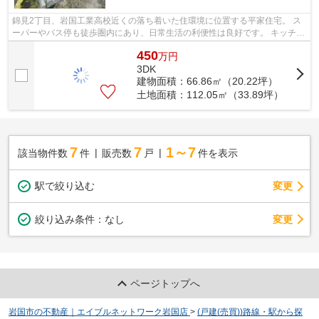
錦見2丁目、岩国工業高校近くの落ち着いた住環境に位置する平家住宅。 ス
ーパーやバス停も徒歩圏内にあり、日常生活の利便性は良好です。 キッチ
ン・浴室・脱衣所・洗面所などの水回り...
450
万
円
3DK
建物面積：66.86㎡（20.22坪）
土地面積：112.05㎡（33.89坪）
7
7
1～7
該当物件数
件
販売数
戸
件を表示
駅で絞り込む
変更
変更
絞り込み条件：
なし
ページトップへ
岩国市の不動産｜エイブルネットワーク岩国店
>
(戸建(売買))路線・駅から探