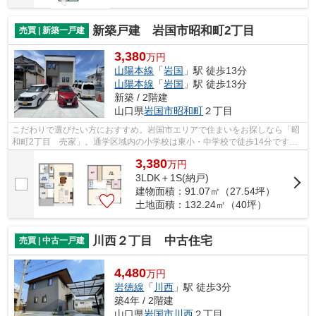
新築戸建 岩国市昭和町2丁目
売買 | 新築一戸建
3,380
万円
山陽本線
「
岩国
」駅 徒歩13分
山陽本線
「
岩国
」駅 徒歩13分
新築 / 2階建
山口県
岩国市
昭和町
２丁目
こだわりで選びたい方におすすめ。岩国市エリアで住まいをお探しなら「昭
和町2丁目 売家」。通学区域内の小学校は東小・中学校で徒歩14分です。
収納力に優れる納戸が設置されておりま...
3,380
万
円
3LDK＋1S(納戸)
建物面積：91.07㎡（27.54坪）
土地面積：132.24㎡（40坪）
川西２丁目 中古住宅
売買 | 中古一戸建
4,480
万円
岩徳線
「
川西
」駅 徒歩3分
築4年 / 2階建
山口県
岩国市
川西
２丁目