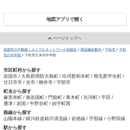
地図アプリで開く
ページトップへ
岩国市の不動産｜エイブルネットワーク岩国店
>
周辺施設案内
>
下松市
>
下松
市の中学校
>
下松市立末武中学校
市区町村から探す
岩国市
/
大島郡周防大島町
/
玖珂郡和木町
/
熊毛郡平生町
/
廿日市市
/
光市
/
柳井市
/
宇部市
町名から探す
麻里布町
/
南岩国町
/
門前町
/
青木町
/
玖珂町
/
平田
/
通津
/
岩国
/
牛野谷町
/
由宇町西
路線から探す
山陽本線
/
錦川鉄道錦川清流線
/
岩徳線
/
宇部線
/
小野田線
駅から探す