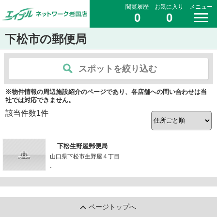
閲覧履歴
お気に入り
メニュー
0
0
下松市の郵便局
スポットを絞り込む
※物件情報の周辺施設紹介のページであり、各店舗への問い合わせは当
社では対応できません。
該当件数
1
件
下松生野屋郵便局
山口県下松市生野屋４丁目
-
ページトップへ