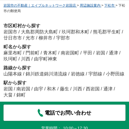
岩国市の不動産｜エイブルネットワーク岩国店
>
周辺施設案内
>
下松市
>
下松
市の郵便局
市区町村から探す
岩国市
/
大島郡周防大島町
/
玖珂郡和木町
/
熊毛郡平生町
/
廿日市市
/
光市
/
柳井市
/
宇部市
町名から探す
麻里布町
/
門前町
/
青木町
/
南岩国町
/
平田
/
岩国
/
通津
/
玖珂町
/
川西
/
由宇町神東
路線から探す
山陽本線
/
錦川鉄道錦川清流線
/
岩徳線
/
宇部線
/
小野田線
駅から探す
岩国
/
南岩国
/
由宇
/
和木
/
藤生
/
川西
/
西岩国
/
通津
/
大畠
/
錦町
電話でお問い合わせ
営業時間：
10:00～17:30