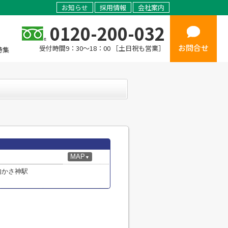
お知らせ
採用情報
会社案内
0120-200-032
お問合せ
受付時間9：30～18：00 ［土日祝も営業］
特集
MAP
▼
内かさ神駅