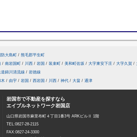
周防大島町
/
熊毛郡平生町
南
/
南岩国町
/
川西
/
岩国
/
装束町
/
美和町佐坂
/
大字東安下庄
/
大字久賀
/
鉄道錦川清流線
/
岩徳線
和木
/
由宇
/
岩国
/
西岩国
/
川西
/
神代
/
大畠
/
通津
岩国市で不動産を探すなら
エイブルネットワーク岩国店
山口県岩国市麻里布町４丁目1番3号 ARKビルⅡ 1階
TEL:0827-28-2115
FAX:0827-24-3300