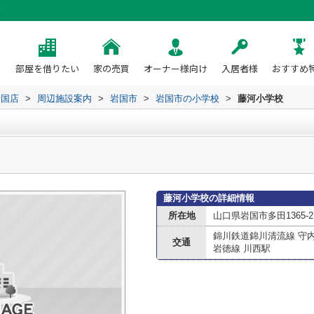
部屋を借りたい
家の売買
オーナー様向け
入居者様
おすすめ
岩国店
>
周辺施設案内
>
岩国市
>
岩国市の小学校
>
藤河小学校
藤河小学校の詳細情報
所在地
山口県岩国市多田1365-2
錦川鉄道錦川清流線 守
交通
岩徳線 川西駅