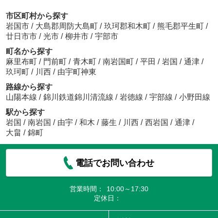
市区町村から探す
岩国市
/
大島郡周防大島町
/
玖珂郡和木町
/
熊毛郡平生町
/
廿日市市
/
光市
/
柳井市
/
宇部市
町名から探す
麻里布町
/
門前町
/
青木町
/
南岩国町
/
平田
/
岩国
/
通津
/
玖珂町
/
川西
/
由宇町神東
路線から探す
山陽本線
/
錦川鉄道錦川清流線
/
岩徳線
/
宇部線
/
小野田線
駅から探す
岩国
/
南岩国
/
由宇
/
和木
/
藤生
/
川西
/
西岩国
/
通津
/
大畠
/
錦町
電話でお問い合わせ
営業時間：
10:00～17:30
定休日：