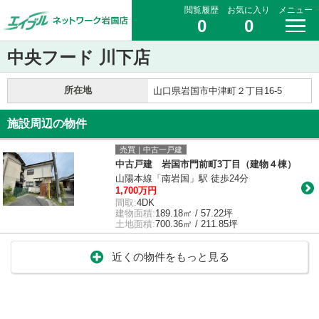
閲覧履歴
お気に入り
メニュー
0
0
中央フード 川下店
所在地
山口県岩国市中津町２丁目16-5
施設周辺の物件
売買｜中古一戸建
中古戸建 岩国市門前町3丁目（建物４棟）
山陽本線「南岩国」駅 徒歩24分
1,700万円
間取:
4DK
建物面積:
189.18㎡ / 57.22坪
土地面積:
700.36㎡ / 211.85坪
近くの物件をもっと見る