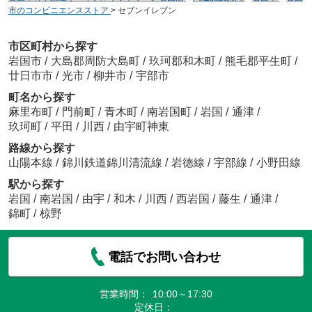
市のコンビニエンスストア
>
セブンイレブン
市区町村から探す
岩国市
/
大島郡周防大島町
/
玖珂郡和木町
/
熊毛郡平生町
/
廿日市市
/
光市
/
柳井市
/
宇部市
町名から探す
麻里布町
/
門前町
/
青木町
/
南岩国町
/
岩国
/
通津
/
玖珂町
/
平田
/
川西
/
由宇町神東
路線から探す
山陽本線
/
錦川鉄道錦川清流線
/
岩徳線
/
宇部線
/
小野田線
駅から探す
岩国
/
南岩国
/
由宇
/
和木
/
川西
/
西岩国
/
藤生
/
通津
/
錦町
/
椋野
電話でお問い合わせ
営業時間：
10:00～17:30
定休日：