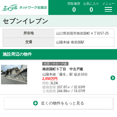
閲覧履歴
お気に入り
メニュー
0
0
セブンイレブン
所在地
山口県岩国市南岩国町４丁目57-25
交通
山陽本線 南岩国駅
施設周辺の物件
売買｜中古一戸建
南岩国町５丁目 中古戸建
山陽本線「藤生」駅 徒歩16分
2,050万円
間取:
3LDK
建物面積:
107.87㎡ / 32.63坪
土地面積:
244.89㎡ / 74.07坪
近くの物件をもっと見る