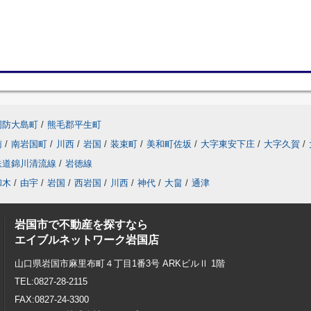
周防大島町
/
熊毛郡平生町
南
/
南岩国町
/
川西
/
岩国
/
装束町
/
美和町佐坂
/
大字東安下庄
/
大字久賀
/
鉄道錦川清流線
/
岩徳線
和木
/
由宇
/
岩国
/
西岩国
/
川西
/
神代
/
大畠
/
通津
岩国市で不動産を探すなら
エイブルネットワーク岩国店
山口県岩国市麻里布町４丁目1番3号 ARKビルⅡ 1階
TEL:0827-28-2115
FAX:0827-24-3300