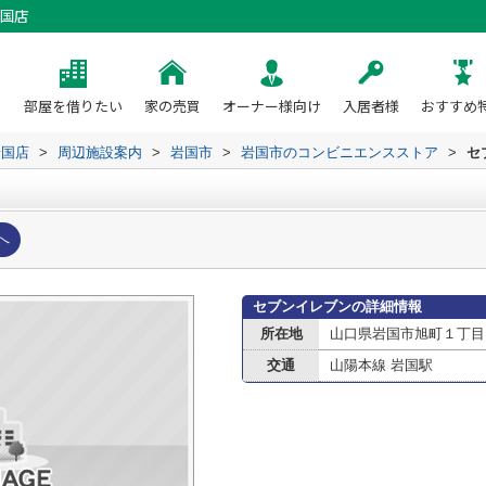
国店
部屋を借りたい
家の売買
オーナー様向け
入居者様
おすすめ
岩国店
>
周辺施設案内
>
岩国市
>
岩国市のコンビニエンスストア
>
セ
へ
セブンイレブンの詳細情報
所在地
山口県岩国市旭町１丁目1
交通
山陽本線 岩国駅