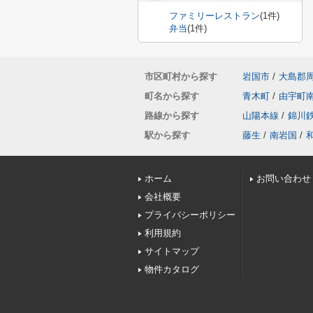
ファミリーレストラン
(1件)
弁当
(1件)
市区町村から探す
岩国市
/
大島郡
町名から探す
青木町
/
由宇町
路線から探す
山陽本線
/
錦川
駅から探す
藤生
/
南岩国
/
ホーム
お問い合わせ
会社概要
プライバシーポリシー
利用規約
サイトマップ
物件カタログ