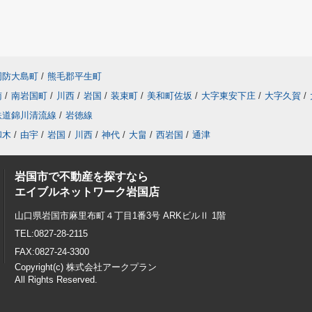
周防大島町
/
熊毛郡平生町
南
/
南岩国町
/
川西
/
岩国
/
装束町
/
美和町佐坂
/
大字東安下庄
/
大字久賀
/
鉄道錦川清流線
/
岩徳線
和木
/
由宇
/
岩国
/
川西
/
神代
/
大畠
/
西岩国
/
通津
岩国市で不動産を探すなら
エイブルネットワーク岩国店
山口県岩国市麻里布町４丁目1番3号 ARKビルⅡ 1階
TEL:0827-28-2115
FAX:0827-24-3300
Copyright(c) 株式会社アークプラン
All Rights Reserved.