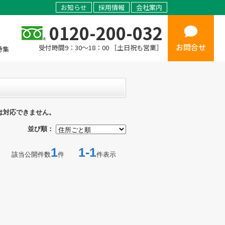
お知らせ
採用情報
会社案内
0120-200-032
お問合せ
受付時間9：30～18：00 ［土日祝も営業］
特集
は対応できません。
並び順：
1
1-1
該当公開件数
件
件表示