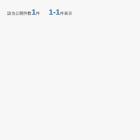
1
1-1
該当公開件数
件
件表示