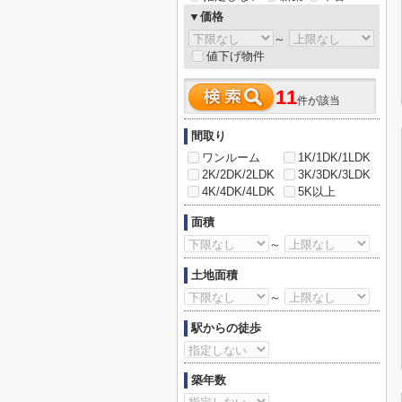
▼価格
～
値下げ物件
11
件が該当
間取り
ワンルーム
1K/1DK/1LDK
2K/2DK/2LDK
3K/3DK/3LDK
4K/4DK/4LDK
5K以上
面積
～
土地面積
～
駅からの徒歩
築年数