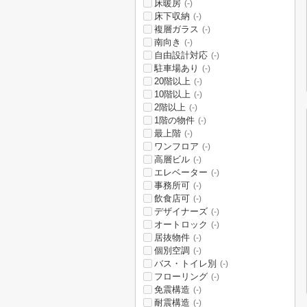
床暖房
(-)
床下収納
(-)
複層ガラス
(-)
南向き
(-)
自由設計対応
(-)
駐車場あり
(-)
20階以上
(-)
10階以上
(-)
2階以上
(-)
1階の物件
(-)
最上階
(-)
ワンフロア
(-)
高層ビル
(-)
エレベーター
(-)
事務所可
(-)
飲食店可
(-)
デザイナーズ
(-)
オートロック
(-)
居抜物件
(-)
個別空調
(-)
バス・トイレ別
(-)
フローリング
(-)
免震構造
(-)
耐震構造
(-)