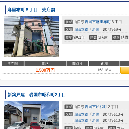
麻里布町６丁目 売店舗
山口県
岩国市
麻里布町
６丁目
住所
交通
山陽本線
「
岩国
」駅 徒歩9分
築61年
3階建
鉄骨
築年
階数
構造
所在階
価格
間取り
面積
1,500
万円
-
-
168.18㎡
新築戸建 岩国市昭和町2丁目
山口県
岩国市
昭和町
２丁目
住所
交通
山陽本線
「
岩国
」駅 徒歩13分
山陽本線
「
岩国
」駅 徒歩13分
新築
2階建
木造
築年
階数
構造