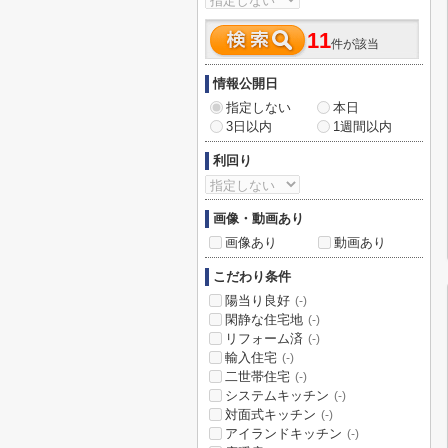
11
件が該当
情報公開日
指定しない
本日
3日以内
1週間以内
利回り
画像・動画あり
画像あり
動画あり
こだわり条件
陽当り良好
(-)
閑静な住宅地
(-)
リフォーム済
(-)
輸入住宅
(-)
二世帯住宅
(-)
システムキッチン
(-)
対面式キッチン
(-)
アイランドキッチン
(-)