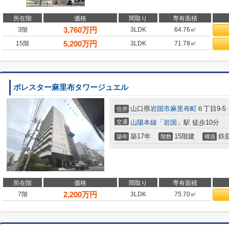
所在階
価格
間取り
専有面積
3,760
万円
3階
3LDK
64.76㎡
5,200
万円
15階
3LDK
71.78㎡
ポレスター麻里布タワージュエル
山口県
岩国市
麻里布町
６丁目9-5
住所
交通
山陽本線
「
岩国
」駅 徒歩10分
築17年
15階建
鉄
築年
階数
構造
所在階
価格
間取り
専有面積
2,200
万円
7階
3LDK
75.70㎡