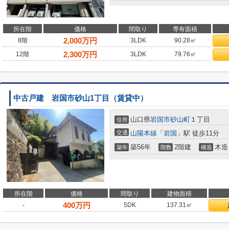
所在階
価格
間取り
専有面積
2,000
万円
8階
3LDK
90.28㎡
2,300
万円
12階
3LDK
79.76㎡
中古戸建 岩国市砂山1丁目（賃貸中）
山口県
岩国市
砂山町
１丁目
住所
交通
山陽本線
「
岩国
」駅 徒歩11分
築56年
2階建
木造
築年
階数
構造
所在階
価格
間取り
建物面積
400
万円
-
5DK
137.31㎡