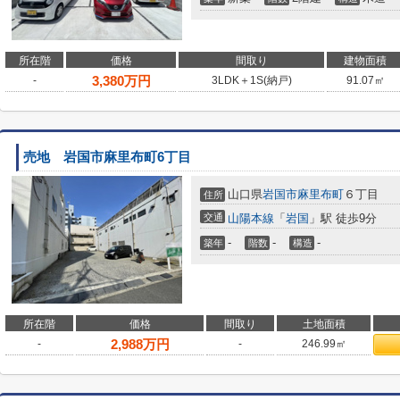
所在階
価格
間取り
建物面積
3,380
万円
-
3LDK＋1S(納戸)
91.07㎡
売地 岩国市麻里布町6丁目
山口県
岩国市
麻里布町
６丁目
住所
交通
山陽本線
「
岩国
」駅 徒歩9分
-
-
-
築年
階数
構造
所在階
価格
間取り
土地面積
2,988
万円
-
-
246.99㎡