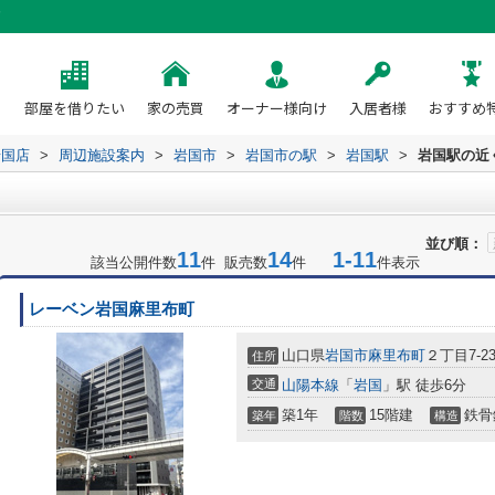
部屋を借りたい
家の売買
オーナー様向け
入居者様
おすすめ
岩国店
>
周辺施設案内
>
岩国市
>
岩国市の駅
>
岩国駅
>
岩国駅の近
並び順：
11
14
1-11
該当公開件数
件 販売数
件
件表示
レーベン岩国麻里布町
山口県
岩国市
麻里布町
２丁目7-2
住所
交通
山陽本線
「
岩国
」駅 徒歩6分
築1年
15階建
鉄骨
築年
階数
構造