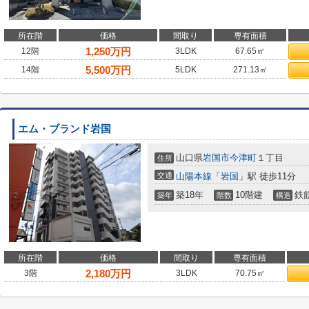
所在階
価格
間取り
専有面積
1,250
万円
12階
3LDK
67.65㎡
5,500
万円
14階
5LDK
271.13㎡
エム・ブランド岩国
山口県
岩国市
今津町
１丁目
住所
交通
山陽本線
「
岩国
」駅 徒歩11分
築18年
10階建
鉄
築年
階数
構造
所在階
価格
間取り
専有面積
2,180
万円
3階
3LDK
70.75㎡