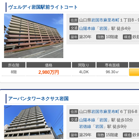
ヴェルディ岩国駅前ライトコート
山口県
岩国市
麻里布町
１丁目8－9
住所
交通
山陽本線
「
岩国
」駅 徒歩4分
築20年
10階建
鉄
築年
階数
構造
所在階
価格
間取り
専有面積
2,980
万円
8階
4LDK
96.30㎡
アーバンタワーネクサス岩国
山口県
岩国市
麻里布町
６丁目6-8
住所
交通
山陽本線
「
岩国
」駅 徒歩10分
岩徳線
「
岩国
」駅 徒歩9分
築29年
15階建
鉄
築年
階数
構造