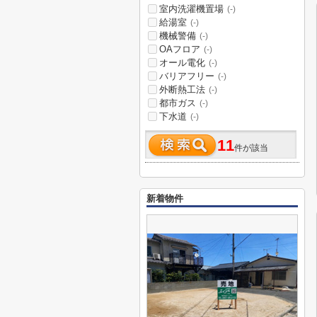
室内洗濯機置場
(-)
給湯室
(-)
機械警備
(-)
OAフロア
(-)
オール電化
(-)
バリアフリー
(-)
外断熱工法
(-)
都市ガス
(-)
下水道
(-)
11
件が該当
新着物件