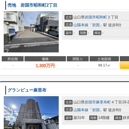
売地 岩国市昭和町2丁目
山口県
岩国市
昭和町
２丁目
住所
交通
山陽本線
「
岩国
」駅 徒歩8分
-
-
-
築年
階数
構造
所在階
価格
間取り
土地面積
1,300
万円
-
-
99.17㎡
グランビュー麻里布
山口県
岩国市
麻里布町
４丁目19-2
住所
交通
山陽本線
「
岩国
」駅 徒歩9分
築31年
14階建
鉄
築年
階数
構造