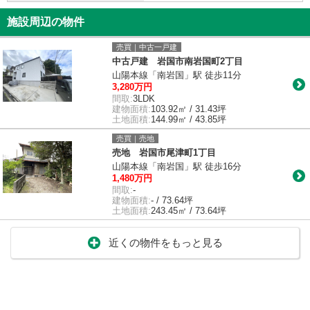
施設周辺の物件
売買｜中古一戸建
中古戸建 岩国市南岩国町2丁目
山陽本線「南岩国」駅 徒歩11分
3,280万円
間取:
3LDK
建物面積:
103.92㎡ / 31.43坪
土地面積:
144.99㎡ / 43.85坪
売買｜売地
売地 岩国市尾津町1丁目
山陽本線「南岩国」駅 徒歩16分
1,480万円
間取:
-
建物面積:
- / 73.64坪
土地面積:
243.45㎡ / 73.64坪
近くの物件をもっと見る