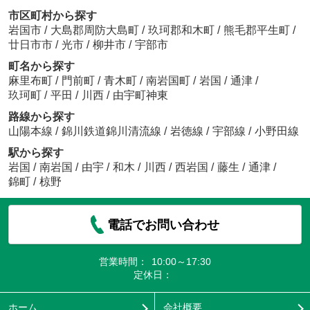
市区町村から探す
岩国市
/
大島郡周防大島町
/
玖珂郡和木町
/
熊毛郡平生町
/
廿日市市
/
光市
/
柳井市
/
宇部市
町名から探す
麻里布町
/
門前町
/
青木町
/
南岩国町
/
岩国
/
通津
/
玖珂町
/
平田
/
川西
/
由宇町神東
路線から探す
山陽本線
/
錦川鉄道錦川清流線
/
岩徳線
/
宇部線
/
小野田線
駅から探す
岩国
/
南岩国
/
由宇
/
和木
/
川西
/
西岩国
/
藤生
/
通津
/
錦町
/
椋野
電話でお問い合わせ
営業時間：
10:00～17:30
定休日：
ホーム
会社概要