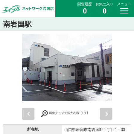
閲覧履歴
お気に入り
メニュー
0
0
南岩国駅
前
次
画像タップで拡大表示【
1
/1】
所在地
山口県岩国市南岩国町１丁目1－33