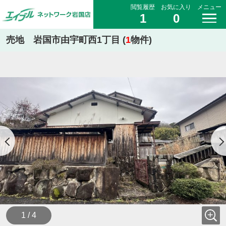
閲覧履歴
お気に入り
メニュー
1
0
売地 岩国市由宇町西1丁目 (
1
物件)
1 / 4