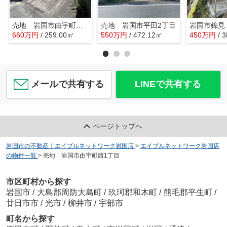
売地 岩国市由宇町中央1丁目
売地 岩国市平田2丁目
660
万
円
/ 259.00㎡
550
万
円
/ 472.12㎡
450
万
円
/ 
メールで共有する
LINEで共有する
ページトップへ
岩国市の不動産｜エイブルネットワーク岩国店
>
エイブルネットワーク岩国店
の物件一覧
>
売地 岩国市由宇町西1丁目
市区町村から探す
岩国市
/
大島郡周防大島町
/
玖珂郡和木町
/
熊毛郡平生町
/
廿日市市
/
光市
/
柳井市
/
宇部市
町名から探す