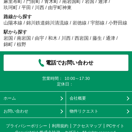
麻里布町
/
門前町
/
青木町
/
南岩国町
/
岩国
/
通津
/
玖珂町
/
平田
/
川西
/
由宇町神東
路線から探す
山陽本線
/
錦川鉄道錦川清流線
/
岩徳線
/
宇部線
/
小野田線
駅から探す
岩国
/
南岩国
/
由宇
/
和木
/
川西
/
西岩国
/
藤生
/
通津
/
錦町
/
椋野
電話でお問い合わせ
営業時間：
10:00～17:30
定休日：
ホーム
会社概要
お問い合わせ
物件リクエスト
プライバシーポリシー
利用規約
アクセスマップ
PCサイト