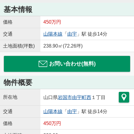
基本情報
価格
450万円
交通
山陽本線
「
由宇
」駅 徒歩14分
土地面積(坪数)
238.90㎡(72.26坪)
お問い合わせ(無料)
物件概要
所在地
山口県
岩国市
由宇町西
１丁目
交通
山陽本線
「
由宇
」駅 徒歩14分
価格
450万円